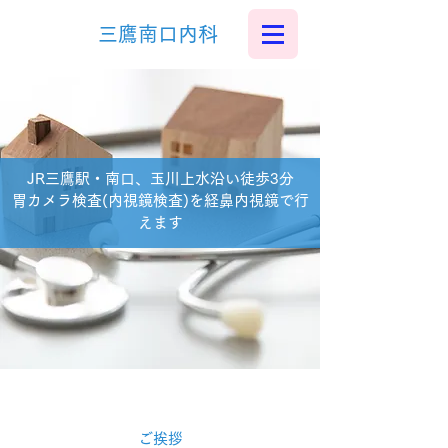
三鷹南口内科
JR三鷹駅・南口、玉川上水沿い徒歩3分
胃カメラ検査(内視鏡検査)を経鼻内視鏡で行
えます
ご挨拶